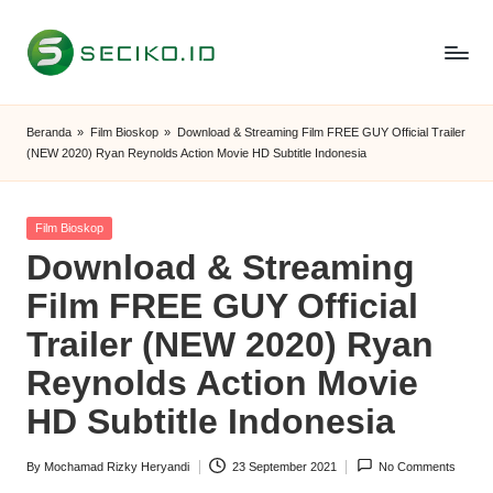
Skip
to
S
Berbagi
content
Informasi
e
Beranda
»
Film Bioskop
»
Download & Streaming Film FREE GUY Official Trailer
dan
(NEW 2020) Ryan Reynolds Action Movie HD Subtitle Indonesia
c
Tutorial
i
Posted
Film Bioskop
k
in
Download & Streaming
o
Film FREE GUY Official
I
Trailer (NEW 2020) Ryan
D
Reynolds Action Movie
HD Subtitle Indonesia
By
Mochamad Rizky Heryandi
23 September 2021
No Comments
Posted