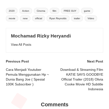
Tags:
2020
Action
Cinema
film
FREE GUY
game
movie
new
official
Ryan Reynolds
trailer
Video
Mochamad Rizky Heryandi
View All Posts
Post
Previous Post
Next Post
navigation
Cara Menjadi Youtuber
Download & Streaming Film
Pemula Menggunakan Hp ~
KATIE SAYS GOODBYE
Dunia Bang Joe ( Spesial
Official Trailer (2018) Olivia
100K Subscriber )
Cooke Movie HD Subtitle
Indonesia
Comments