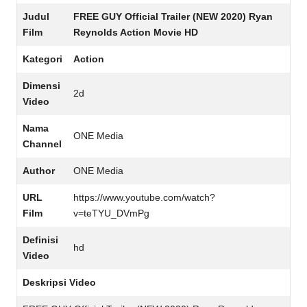
Judul
FREE GUY Official Trailer (NEW 2020) Ryan
Film
Reynolds Action Movie HD
Kategori
Action
Dimensi
2d
Video
Nama
ONE Media
Channel
Author
ONE Media
URL
https://www.youtube.com/watch?
Film
v=teTYU_DVmPg
Definisi
hd
Video
Deskripsi Video