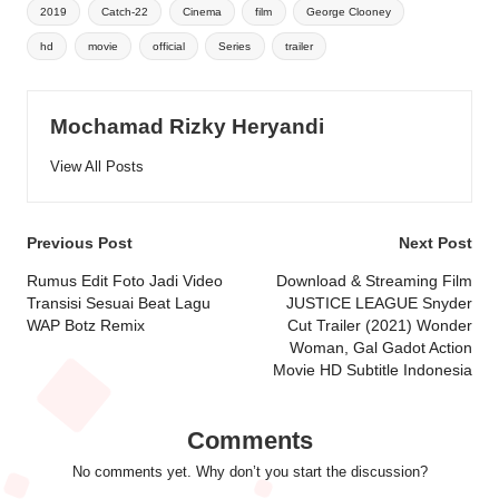
Tags:
2019
Catch-22
Cinema
film
George Clooney
hd
movie
official
Series
trailer
Mochamad Rizky Heryandi
View All Posts
Post
Previous Post
Next Post
navigation
Rumus Edit Foto Jadi Video
Download & Streaming Film
Transisi Sesuai Beat Lagu
JUSTICE LEAGUE Snyder
WAP Botz Remix
Cut Trailer (2021) Wonder
Woman, Gal Gadot Action
Movie HD Subtitle Indonesia
Comments
No comments yet. Why don’t you start the discussion?