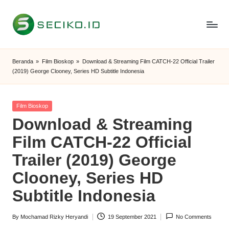
Skip
to
S
Berbagi
content
Informasi
e
Beranda
»
Film Bioskop
»
Download & Streaming Film CATCH-22 Official Trailer
dan
(2019) George Clooney, Series HD Subtitle Indonesia
c
Tutorial
i
Posted
Film Bioskop
k
in
Download & Streaming
o
Film CATCH-22 Official
I
Trailer (2019) George
D
Clooney, Series HD
Subtitle Indonesia
By
Mochamad Rizky Heryandi
19 September 2021
No Comments
Posted