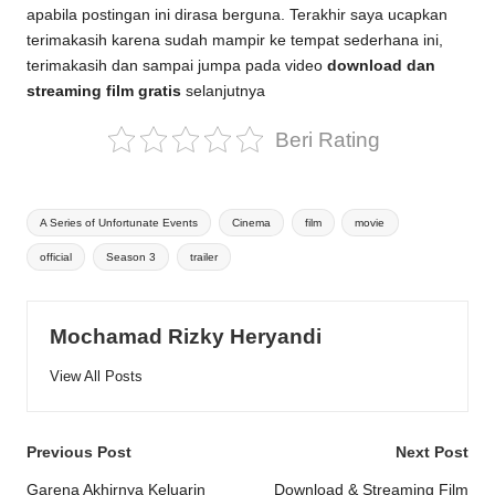
apabila postingan ini dirasa berguna. Terakhir saya ucapkan
terimakasih karena sudah mampir ke tempat sederhana ini,
terimakasih dan sampai jumpa pada video
download dan
streaming film gratis
selanjutnya
Beri Rating
Tags:
A Series of Unfortunate Events
Cinema
film
movie
official
Season 3
trailer
Mochamad Rizky Heryandi
View All Posts
Post
Previous Post
Next Post
navigation
Garena Akhirnya Keluarin
Download & Streaming Film