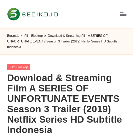
Skip
to
S
Berbagi
content
Informasi
e
Beranda
»
Film Bioskop
»
Download & Streaming Film A SERIES OF
dan
UNFORTUNATE EVENTS Season 3 Trailer (2019) Netflix Series HD Subtitle
c
Tutorial
Indonesia
i
k
Posted
Film Bioskop
in
o
Download & Streaming
I
Film A SERIES OF
D
UNFORTUNATE EVENTS
Season 3 Trailer (2019)
Netflix Series HD Subtitle
Indonesia