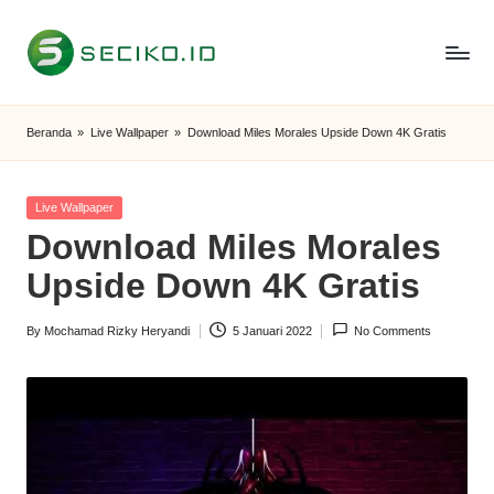
Skip
to
S
Berbagi
content
Informasi
e
Beranda
»
Live Wallpaper
»
Download Miles Morales Upside Down 4K Gratis
dan
c
Tutorial
i
Posted
Live Wallpaper
in
Download Miles Morales
k
Upside Down 4K Gratis
o
I
By
Mochamad Rizky Heryandi
5 Januari 2022
No Comments
Posted
D
by