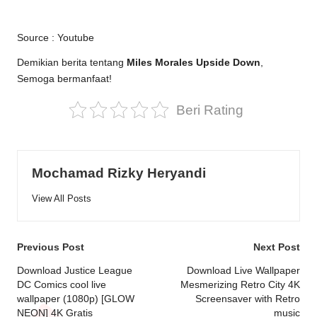
Source :
Youtube
Demikian berita tentang
Miles Morales Upside Down
,
Semoga bermanfaat!
Beri Rating
Mochamad Rizky Heryandi
View All Posts
Post
Previous Post
Next Post
navigation
Download Justice League
Download Live Wallpaper
DC Comics cool live
Mesmerizing Retro City 4K
wallpaper (1080p) [GLOW
Screensaver with Retro
NEON] 4K Gratis
music