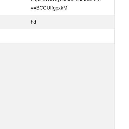
v=BCGUIfgpxkM
hd