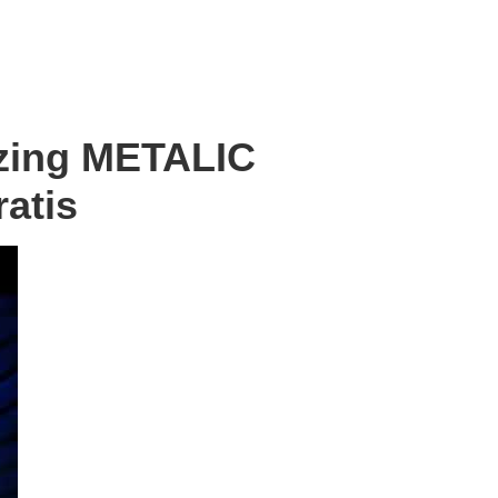
zing METALIC
atis