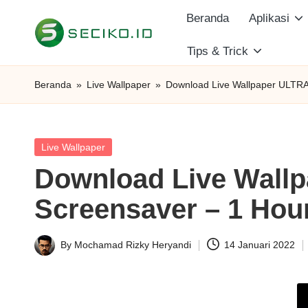
Beranda
Aplikasi
Skip
Tips & Trick
S
to
Berbagi
content
Informasi
e
Beranda
»
Live Wallpaper
»
Download Live Wallpaper ULTR
dan
c
Tutorial
i
Posted
Live Wallpaper
in
Download Live Wall
k
Screensaver – 1 Hou
o
I
By
Mochamad Rizky Heryandi
14 Januari 2022
Posted
D
by