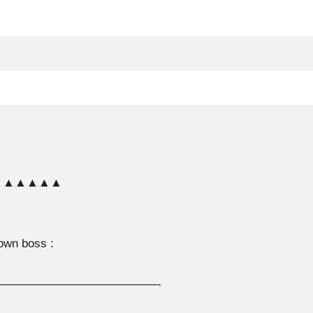
▲▲▲▲▲▲
own boss :
—————————————-