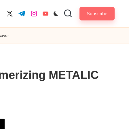
Subscribe
cebook.com
twitter.com
t.me
instagram.com
youtube.com
saver
merizing METALIC