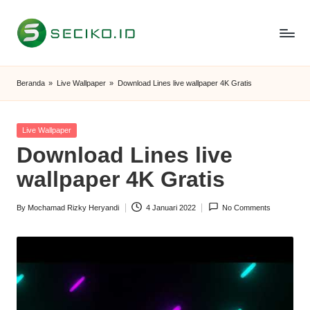
Skip
to
S
Berbagi
content
Informasi
e
Beranda
»
Live Wallpaper
»
Download Lines live wallpaper 4K Gratis
dan
c
Tutorial
i
Posted
Live Wallpaper
in
Download Lines live
k
wallpaper 4K Gratis
o
I
By
Mochamad Rizky Heryandi
4 Januari 2022
No Comments
Posted
D
by