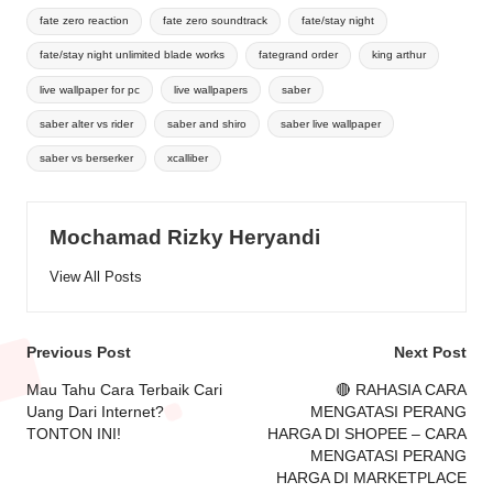
fate zero reaction
fate zero soundtrack
fate/stay night
fate/stay night unlimited blade works
fategrand order
king arthur
live wallpaper for pc
live wallpapers
saber
saber alter vs rider
saber and shiro
saber live wallpaper
saber vs berserker
xcalliber
Mochamad Rizky Heryandi
View All Posts
Post
Previous Post
Next Post
navigation
Mau Tahu Cara Terbaik Cari
🔴 RAHASIA CARA
Uang Dari Internet?
MENGATASI PERANG
TONTON INI!
HARGA DI SHOPEE – CARA
MENGATASI PERANG
HARGA DI MARKETPLACE