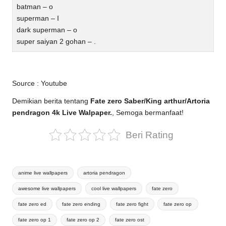
batman – o
superman – I
dark superman – o
super saiyan 2 gohan – .
Source :
Youtube
Demikian berita tentang
Fate zero Saber/King arthur/Artoria
pendragon 4k Live Walpaper.
, Semoga bermanfaat!
Beri Rating
Tags:
anime live wallpapers
artoria pendragon
awesome live wallpapers
cool live wallpapers
fate zero
fate zero ed
fate zero ending
fate zero fight
fate zero op
fate zero op 1
fate zero op 2
fate zero ost