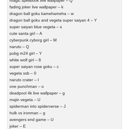
magic spellbook live wallpaper – Q
fading joker live wallpaper – k
dragon ball goku kamehameha – w
dragon ball goku and vegeta super saiyan 4 – Y
super saiyan blue vegeta – s
cute santa girl – A
cyberpunk cyborg girl – M
naruto – Q
pubg m24 girl – Y
white wolf girl – 8
super saiyan rose goku – c
vegeta ssb – 0
naruto crater – I
one punchman – o
deadpool 4k live wallpaper – g
majin vegeta – U
spiderman into spiderverse – J
hulk vs ironman – g
avengers end game – U
joker – E