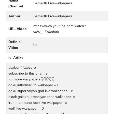
Nama
Samarth Livewallpapers
Channel
Author
Samarth Livewallpapers
https://www.youtube.com/watch?
URL Video
v=W_LZoXsfark
Definisi
hd
Video
Isi Artikel
#saber #fatezero
subscribe to this channel
for more wallpapers👇👇👇👇👇
goku,luffy&naruto wallpaper – E
goku supersaiyan god live wallpaper – c
black goku supresaiyan rose wallpaper- s
iron man nano tech live wallpaper- c
wolf live wallpaper – 0