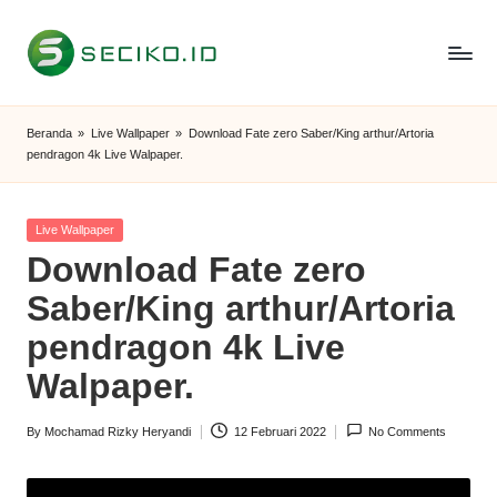
Skip
to
S
Berbagi
content
Informasi
e
Beranda
»
Live Wallpaper
»
Download Fate zero Saber/King arthur/Artoria
dan
pendragon 4k Live Walpaper.
c
Tutorial
i
Posted
Live Wallpaper
k
in
Download Fate zero
o
Saber/King arthur/Artoria
I
pendragon 4k Live
D
Walpaper.
By
Mochamad Rizky Heryandi
12 Februari 2022
No Comments
Posted
by