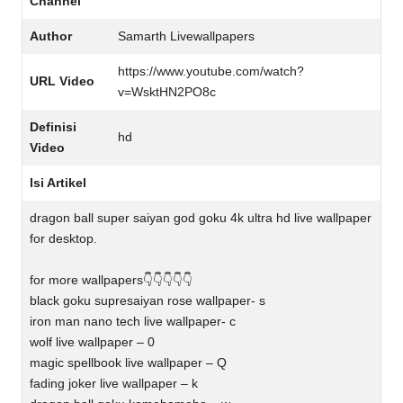
Channel
Author
Samarth Livewallpapers
https://www.youtube.com/watch?
URL Video
v=WsktHN2PO8c
Definisi
hd
Video
Isi Artikel
dragon ball super saiyan god goku 4k ultra hd live wallpaper
for desktop.
for more wallpapers👇👇👇👇👇
black goku supresaiyan rose wallpaper- s
iron man nano tech live wallpaper- c
wolf live wallpaper – 0
magic spellbook live wallpaper – Q
fading joker live wallpaper – k