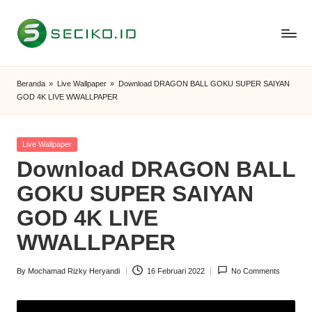
Skip
to
S
Berbagi
content
Informasi
e
Beranda
»
Live Wallpaper
»
Download DRAGON BALL GOKU SUPER SAIYAN
dan
GOD 4K LIVE WWALLPAPER
c
Tutorial
i
Posted
Live Wallpaper
k
in
Download DRAGON BALL
o
GOKU SUPER SAIYAN
I
GOD 4K LIVE
D
WWALLPAPER
By
Mochamad Rizky Heryandi
16 Februari 2022
No Comments
Posted
by