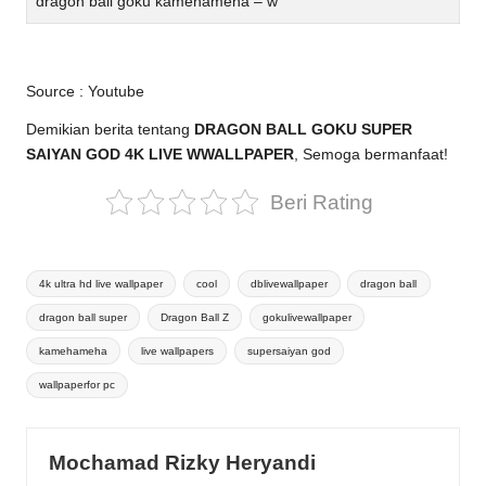
dragon ball goku kamehameha – w
Source :
Youtube
Demikian berita tentang
DRAGON BALL GOKU SUPER
SAIYAN GOD 4K LIVE WWALLPAPER
, Semoga bermanfaat!
Beri Rating
Tags:
4k ultra hd live wallpaper
cool
dblivewallpaper
dragon ball
dragon ball super
Dragon Ball Z
gokulivewallpaper
kamehameha
live wallpapers
supersaiyan god
wallpaperfor pc
Mochamad Rizky Heryandi