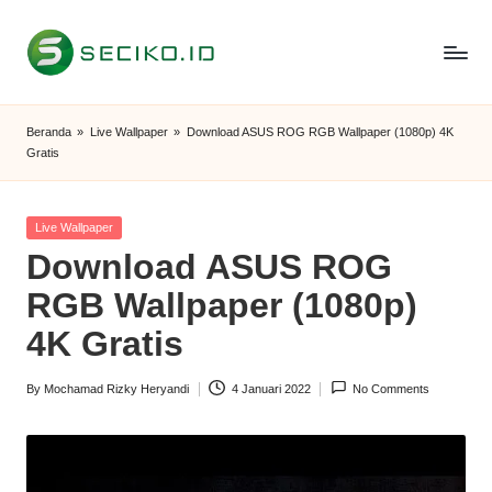
Skip
to
S
Berbagi
content
Informasi
e
Beranda
»
Live Wallpaper
»
Download ASUS ROG RGB Wallpaper (1080p) 4K
dan
Gratis
c
Tutorial
i
Posted
Live Wallpaper
k
in
Download ASUS ROG
o
RGB Wallpaper (1080p)
I
4K Gratis
D
By
Mochamad Rizky Heryandi
4 Januari 2022
No Comments
Posted
by