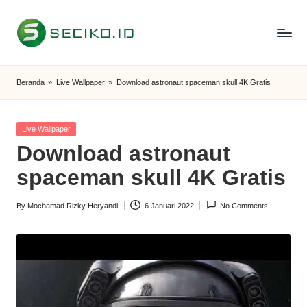
Skip
to
S
Berbagi
content
Informasi
e
Beranda
»
Live Wallpaper
»
Download astronaut spaceman skull 4K Gratis
dan
c
Tutorial
i
Posted
Live Wallpaper
in
Download astronaut
k
spaceman skull 4K Gratis
o
I
By
Mochamad Rizky Heryandi
6 Januari 2022
No Comments
Posted
D
by