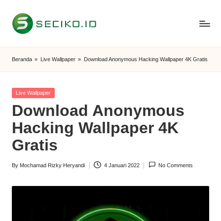
Skip
to
S
Berbagi
content
Informasi
e
Beranda
»
Live Wallpaper
»
Download Anonymous Hacking Wallpaper 4K Gratis
dan
c
Tutorial
i
Posted
Live Wallpaper
in
Download Anonymous
k
Hacking Wallpaper 4K
o
Gratis
I
D
By
Mochamad Rizky Heryandi
4 Januari 2022
No Comments
Posted
by