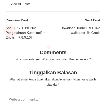
View All Posts
Post
Previous Post
Next Post
navigation
Soal TPS UTBK 2021
Download Tunnel RED live
Pengetahuan Kuantitatif In
wallpaper 4K Gratis
English [7,8,9,10]
Comments
No comments yet. Why don’t you start the discussion?
Tinggalkan Balasan
Alamat email Anda tidak akan dipublikasikan.
Ruas yang wajib
ditandai
*