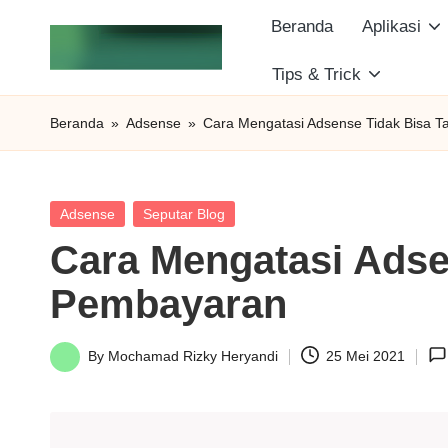
Beranda
Aplikasi
Skip
Tips & Trick
S
to
Berbagi
content
Informasi
e
Beranda
»
Adsense
»
Cara Mengatasi Adsense Tidak Bisa
dan
c
Tutorial
i
Posted
Adsense
Seputar Blog
in
Cara Mengatasi Ads
k
Pembayaran
o
I
By
Mochamad Rizky Heryandi
25 Mei 2021
Posted
D
by