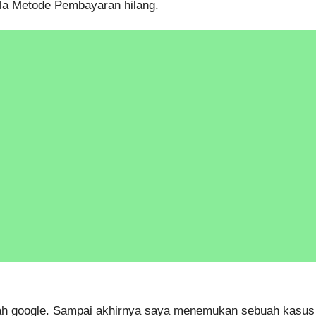
ola Metode Pembayaran hilang.
ah google. Sampai akhirnya saya menemukan sebuah kasus 