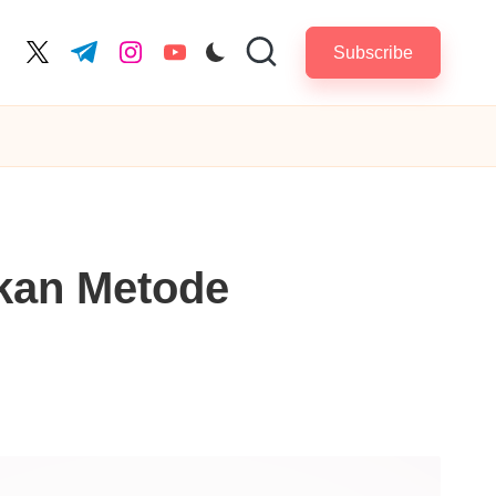
Subscribe
cebook.com
twitter.com
t.me
instagram.com
youtube.com
kan Metode