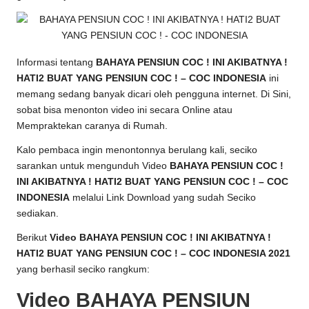
Informasi tentang
BAHAYA PENSIUN COC ! INI AKIBATNYA !
HATI2 BUAT YANG PENSIUN COC ! – COC INDONESIA
ini
memang sedang banyak dicari oleh pengguna internet. Di Sini,
sobat bisa menonton video ini secara Online atau
Mempraktekan caranya di Rumah.
Kalo pembaca ingin menontonnya berulang kali, seciko
sarankan untuk mengunduh Video
BAHAYA PENSIUN COC !
INI AKIBATNYA ! HATI2 BUAT YANG PENSIUN COC ! – COC
INDONESIA
melalui Link Download yang sudah Seciko
sediakan.
Berikut
Video BAHAYA PENSIUN COC ! INI AKIBATNYA !
HATI2 BUAT YANG PENSIUN COC ! – COC INDONESIA 2021
yang berhasil seciko rangkum:
Video BAHAYA PENSIUN