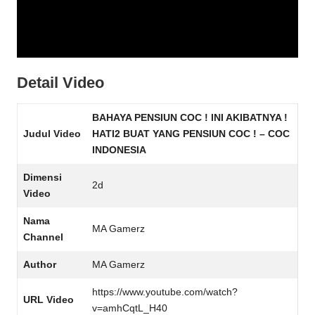
Detail Video
BAHAYA PENSIUN COC ! INI AKIBATNYA !
Judul Video
HATI2 BUAT YANG PENSIUN COC ! – COC
INDONESIA
Dimensi
2d
Video
Nama
MA Gamerz
Channel
Author
MA Gamerz
https://www.youtube.com/watch?
URL Video
v=amhCqtL_H40