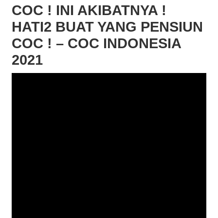
COC ! INI AKIBATNYA !
HATI2 BUAT YANG PENSIUN
COC ! – COC INDONESIA
2021