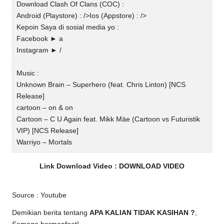
Download Clash Of Clans (COC) :
Android (Playstore) : />Ios (Appstore) : />
Kepoin Saya di sosial media yo :
Facebook ► a
Instagram ► /
Music :
Unknown Brain – Superhero (feat. Chris Linton) [NCS
Release]
cartoon – on & on
Cartoon – C U Again feat. Mikk Mäe (Cartoon vs Futuristik
VIP) [NCS Release]
Warriyo – Mortals
Link Download Video :
DOWNLOAD VIDEO
Source :
Youtube
Demikian berita tentang
APA KALIAN TIDAK KASIHAN ?
,