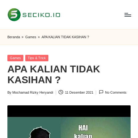
Skip
to
S
Berbagi
content
Informasi
e
Beranda
»
Games
»
APA KALIAN TIDAK KASIHAN ?
dan
c
Tutorial
i
Posted
Games
Tips & Trick
in
APA KALIAN TIDAK
k
KASIHAN ?
o
I
By
Mochamad Rizky Heryandi
11 Desember 2021
No Comments
Posted
D
by