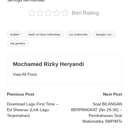
Semoga bermanfaat!
Beri Rating
Tags:
builder
clash of clans indonesia
coc indonesia
kangen coc
ma gamerz
Mochamad Rizky Heryandi
View All Posts
Post
Previous Post
Next Post
navigation
Download Lagu First Time –
Soal BILANGAN
Ed Sheeran (Lirik Lagu
BERPANGKAT (No.29-30) –
Terjemahan)
Pembahasan Soal
Matematika SMP/MTs