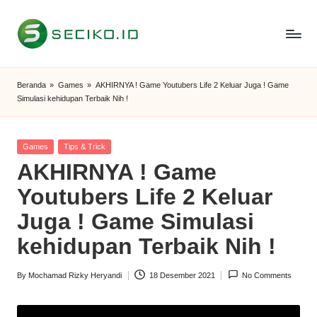
Skip
to
S
Berbagi
content
Informasi
e
Beranda
»
Games
»
AKHIRNYA ! Game Youtubers Life 2 Keluar Juga ! Game
dan
Simulasi kehidupan Terbaik Nih !
c
Tutorial
i
Posted
Games
Tips & Trick
k
in
AKHIRNYA ! Game
o
Youtubers Life 2 Keluar
I
Juga ! Game Simulasi
D
kehidupan Terbaik Nih !
By
Mochamad Rizky Heryandi
18 Desember 2021
No Comments
Posted
by