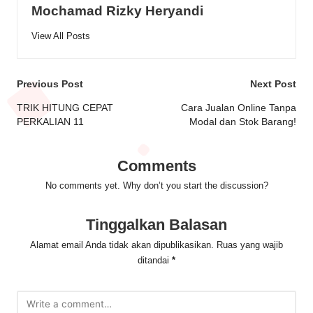
Mochamad Rizky Heryandi
View All Posts
Post
Previous Post
Next Post
navigation
TRIK HITUNG CEPAT
Cara Jualan Online Tanpa
PERKALIAN 11
Modal dan Stok Barang!
Comments
No comments yet. Why don’t you start the discussion?
Tinggalkan Balasan
Alamat email Anda tidak akan dipublikasikan.
Ruas yang wajib
ditandai
*