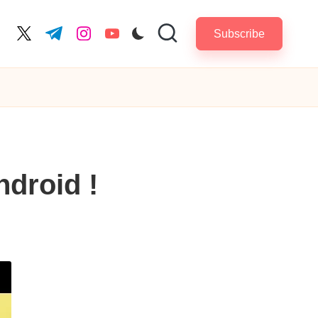
Subscribe
cebook.com
twitter.com
t.me
instagram.com
youtube.com
droid !