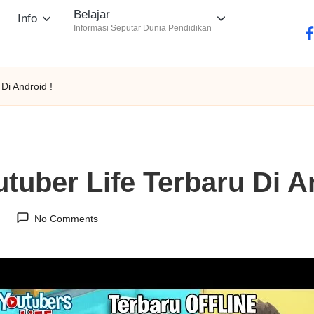
Belajar
Info
Informasi Seputar Dunia Pendidikan
fa
i Android !
ber Life Terbaru Di An
1
No Comments