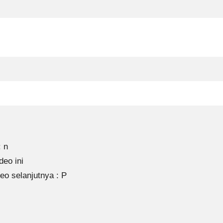
 n
eo ini
o selanjutnya : P