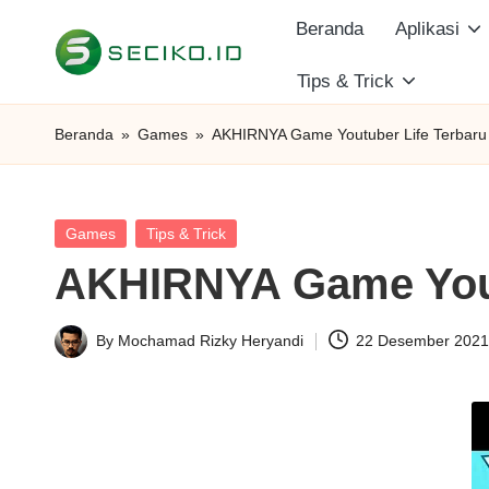
Beranda
Aplikasi
Skip
Tips & Trick
S
to
Berbagi
content
Informasi
e
Beranda
»
Games
»
AKHIRNYA Game Youtuber Life Terbaru D
dan
c
Tutorial
i
Posted
Games
Tips & Trick
in
AKHIRNYA Game Youtu
k
o
By
Mochamad Rizky Heryandi
22 Desember 202
Posted
I
by
D