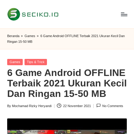
Skip
to
S
Berbagi
content
Informasi
e
Beranda
»
Games
»
6 Game Android OFFLINE Terbaik 2021 Ukuran Kecil Dan
dan
Ringan 15-50 MB
c
Tutorial
i
Posted
Games
Tips & Trick
k
in
6 Game Android OFFLINE
o
Terbaik 2021 Ukuran Kecil
I
Dan Ringan 15-50 MB
D
By
Mochamad Rizky Heryandi
22 November 2021
No Comments
Posted
by