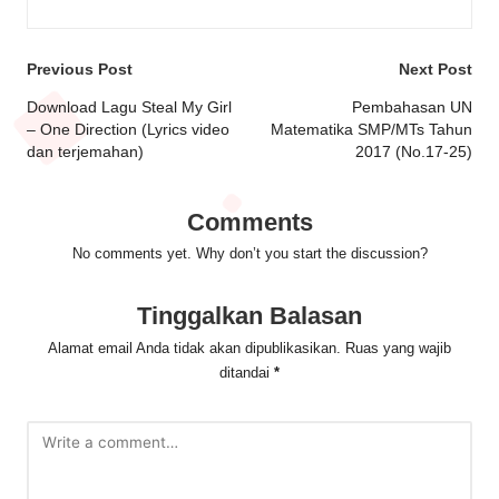
Post
Previous Post
Next Post
navigation
Download Lagu Steal My Girl
Pembahasan UN
– One Direction (Lyrics video
Matematika SMP/MTs Tahun
dan terjemahan)
2017 (No.17-25)
Comments
No comments yet. Why don’t you start the discussion?
Tinggalkan Balasan
Alamat email Anda tidak akan dipublikasikan.
Ruas yang wajib
ditandai
*