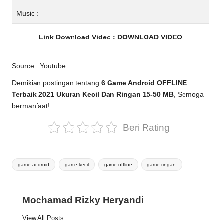
Music :
Link Download Video :
DOWNLOAD VIDEO
Source :
Youtube
Demikian postingan tentang
6 Game Android OFFLINE
Terbaik 2021 Ukuran Kecil Dan Ringan 15-50 MB
, Semoga
bermanfaat!
Beri Rating
Tags:
game android
game kecil
game offline
game ringan
Mochamad Rizky Heryandi
View All Posts