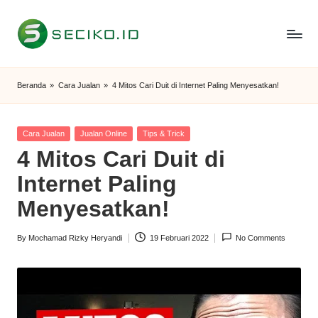
Skip
to
S
Berbagi
content
Informasi
e
Beranda
»
Cara Jualan
»
4 Mitos Cari Duit di Internet Paling Menyesatkan!
dan
c
Tutorial
i
Posted
Cara Jualan
Jualan Online
Tips & Trick
in
4 Mitos Cari Duit di
k
Internet Paling
o
Menyesatkan!
I
D
By
Mochamad Rizky Heryandi
19 Februari 2022
No Comments
Posted
by