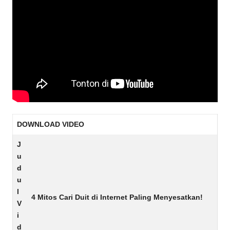
DOWNLOAD VIDEO
J
u
d
u
l
4 Mitos Cari Duit di Internet Paling Menyesatkan!
V
i
d