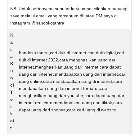
NB: Untuk pertanyaan seputar kerjasama, silahkan hubungi
saya melalui email yang tercantum di: atau DM saya di
Instagram @handokotantra
K
a
t
handoko tantra,cari duit di internet,cari duit digital,cari
a
duit di internet 2022,cara menghasilkan uang dari
K
internet,menghasilkan uang dari internet,cara dapat
u
uang dari internet,mendapatkan uang dari internet,cari
n
uang online,cara mendapatkan uang di internet,cara
ci
mendapatkan uang dari internet terbaru,cara
T
menghasilkan uang dari youtube,cara dapat uang dari
e
internet real,cara mendapatkan uang dari tiktok,cara
r
dapat uang dari shopee,cara cari uang di website
k
ai
t