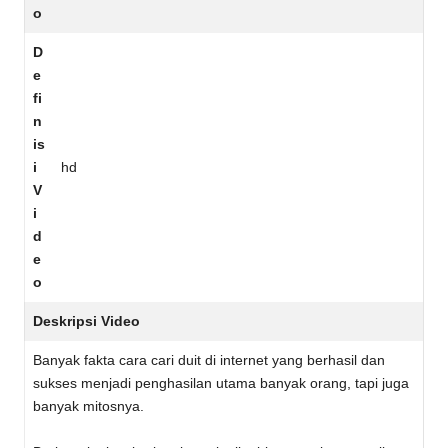
o
D
e
fi
n
is
i
hd
V
i
d
e
o
Deskripsi Video
Banyak fakta cara cari duit di internet yang berhasil dan
sukses menjadi penghasilan utama banyak orang, tapi juga
banyak mitosnya.