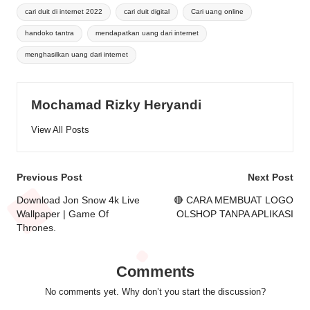
cari duit di internet 2022
cari duit digital
Cari uang online
handoko tantra
mendapatkan uang dari internet
menghasilkan uang dari internet
Mochamad Rizky Heryandi
View All Posts
Post
Previous Post
Next Post
navigation
Download Jon Snow 4k Live
🔴 CARA MEMBUAT LOGO
Wallpaper | Game Of
OLSHOP TANPA APLIKASI
Thrones.
Comments
No comments yet. Why don’t you start the discussion?