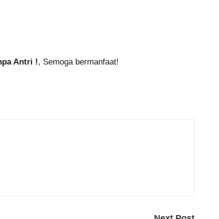
pa Antri !
, Semoga bermanfaat!
Next Post