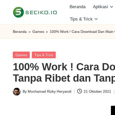
Beranda
Aplikasi
Skip
Tips & Trick
S
to
Berbagi
content
Informasi
e
Beranda
»
Games
»
100% Work ! Cara Download Dan Main GT
dan
c
Tutorial
i
Posted
Games
Tips & Trick
in
100% Work ! Cara Do
k
Tanpa Ribet dan Tanp
o
I
By
Mochamad Rizky Heryandi
21 Oktober 2021
Posted
D
by