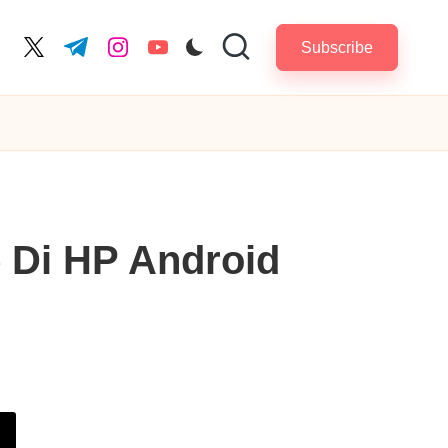
Subscribe
cebook.com
twitter.com
t.me
instagram.com
youtube.com
 Di HP Android