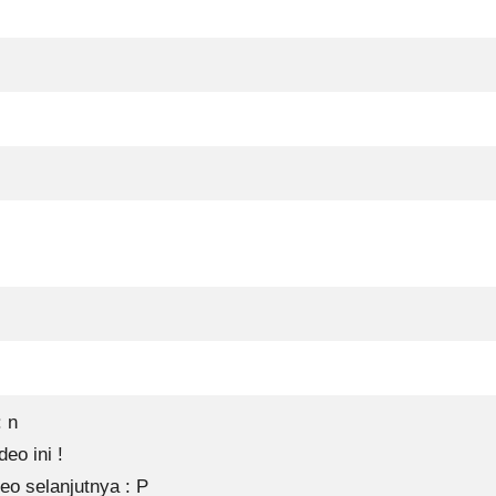
 n
eo ini !
o selanjutnya : P