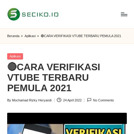
Skip
to
S
Berbagi
content
Informasi
e
Beranda
»
Aplikasi
»
🔴CARA VERIFIKASI VTUBE TERBARU PEMULA 2021
dan
c
Tutorial
i
Posted
Aplikasi
in
🔴CARA VERIFIKASI
k
VTUBE TERBARU
o
PEMULA 2021
I
D
By
Mochamad Rizky Heryandi
24 April 2022
No Comments
Posted
by