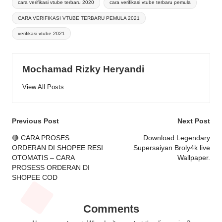
cara verifikasi vtube terbaru 2020
cara verifikasi vtube terbaru pemula
CARA VERIFIKASI VTUBE TERBARU PEMULA 2021
verifikasi vtube 2021
Mochamad Rizky Heryandi
View All Posts
Post
Previous Post
Next Post
navigation
🔴 CARA PROSES
Download Legendary
ORDERAN DI SHOPEE RESI
Supersaiyan Broly4k live
OTOMATIS – CARA
Wallpaper.
PROSESS ORDERAN DI
SHOPEE COD
Comments