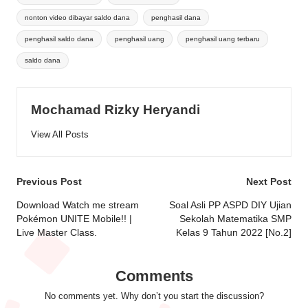
nonton video dibayar saldo dana
penghasil dana
penghasil saldo dana
penghasil uang
penghasil uang terbaru
saldo dana
Mochamad Rizky Heryandi
View All Posts
Post
Previous Post
Next Post
navigation
Download Watch me stream
Soal Asli PP ASPD DIY Ujian
Pokémon UNITE Mobile!! |
Sekolah Matematika SMP
Live Master Class.
Kelas 9 Tahun 2022 [No.2]
Comments
No comments yet. Why don’t you start the discussion?