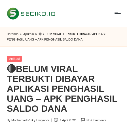
Skip
to
S
Berbagi
content
Informasi
e
Beranda
»
Aplikasi
»
🔴BELUM VIRAL TERBUKTI DIBAYAR APLIKASI
dan
PENGHASIL UANG – APK PENGHASIL SALDO DANA
c
Tutorial
i
Posted
Aplikasi
k
in
🔴BELUM VIRAL
o
TERBUKTI DIBAYAR
I
APLIKASI PENGHASIL
D
UANG – APK PENGHASIL
SALDO DANA
By
Mochamad Rizky Heryandi
1 April 2022
No Comments
Posted