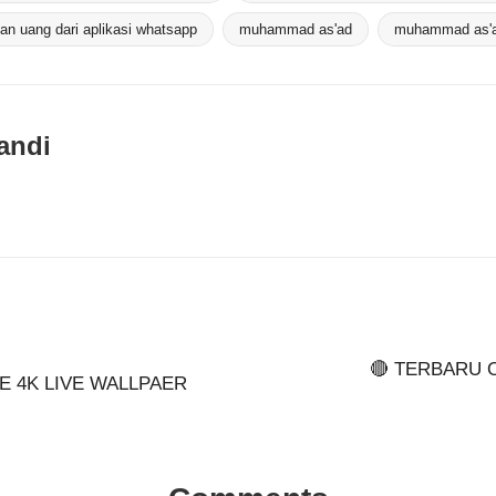
n uang dari aplikasi whatsapp
muhammad as'ad
muhammad as'a
andi
🔴 TERBARU 
E 4K LIVE WALLPAER