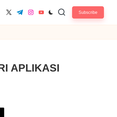
Subscribe
cebook.com
twitter.com
t.me
instagram.com
youtube.com
I APLIKASI