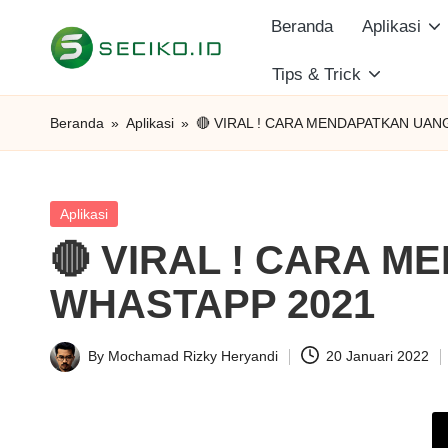
Beranda
Aplikasi
Skip
Tips & Trick
S
to
Berbagi
content
Informasi
e
Beranda
»
Aplikasi
»
🔴 VIRAL ! CARA MENDAPATKAN UAN
dan
c
Tutorial
i
Posted
Aplikasi
in
🔴 VIRAL ! CARA M
k
WHASTAPP 2021
o
I
By
Mochamad Rizky Heryandi
20 Januari 2022
Posted
D
by