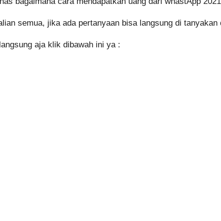
mbahas bagaimana cara mendapatkan uang dari whastApp 2021
lian semua, jika ada pertanyaan bisa langsung di tanyakan
ngsung aja klik dibawah ini ya :