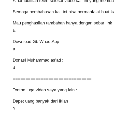
Alhamdulillah teleh selesai video kali ini yang me
Semoga pembahasan kali ini bisa bermanfa’at buat ka
Mau penghasilan tambahan hanya dengan sebar link la
E
Download Gb WhastApp
a
Donasi Muhammad as’ad :
d
===============================
Tonton juga video saya yang lain :
Dapet uang banyak dari iklan
Y