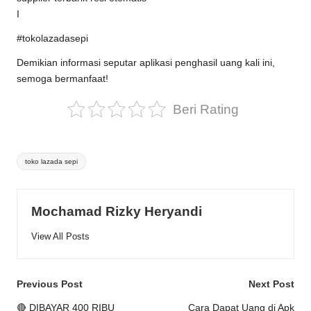
I
#tokolazadasepi
Demikian informasi seputar aplikasi penghasil uang kali ini,
semoga bermanfaat!
Beri Rating
Tags:
toko lazada sepi
Mochamad Rizky Heryandi
View All Posts
Post
Previous Post
Next Post
navigation
🔴 DIBAYAR 400 RIBU
Cara Dapat Uang di Apk