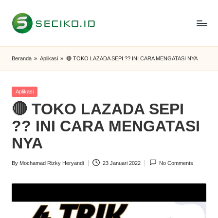
Skip
to
S
Berbagi
content
Informasi
e
Beranda
»
Aplikasi
»
🔴 TOKO LAZADA SEPI ?? INI CARA MENGATASI NYA
dan
c
Tutorial
i
Posted
Aplikasi
in
🔴 TOKO LAZADA SEPI
k
?? INI CARA MENGATASI
o
NYA
I
D
By
Mochamad Rizky Heryandi
23 Januari 2022
No Comments
Posted
by