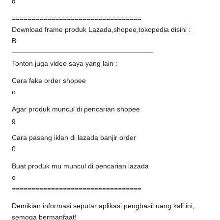
d
=================================
Download frame produk Lazada,shopee,tokopedia disini :
B
————————————————————–
Tonton juga video saya yang lain :
Cara fake order shopee
o
Agar produk muncul di pencarian shopee
g
Cara pasang iklan di lazada banjir order
0
Buat produk mu muncul di pencarian lazada
o
=================================
Demikian informasi seputar aplikasi penghasil uang kali ini,
semoga bermanfaat!