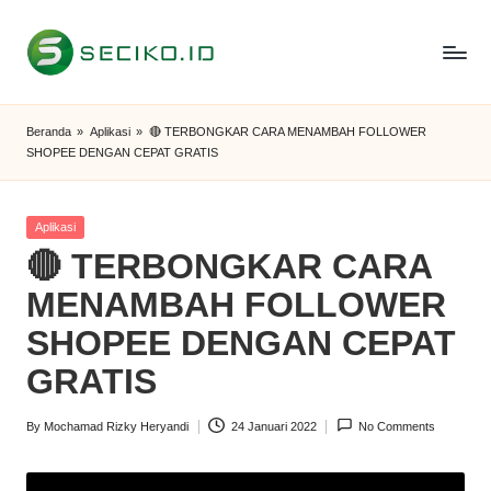
Skip
to
S
Berbagi
content
Informasi
e
Beranda
»
Aplikasi
»
🔴 TERBONGKAR CARA MENAMBAH FOLLOWER
dan
SHOPEE DENGAN CEPAT GRATIS
c
Tutorial
i
Posted
Aplikasi
k
in
🔴 TERBONGKAR CARA
o
MENAMBAH FOLLOWER
I
SHOPEE DENGAN CEPAT
D
GRATIS
By
Mochamad Rizky Heryandi
24 Januari 2022
No Comments
Posted
by