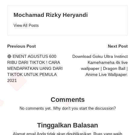
Mochamad Rizky Heryandi
View All Posts
Post
Previous Post
Next Post
navigation
🔴 ENENT AGUSTUS 600
Download Goku Ultra Instinct
RIBU DARI TIKTOK ! CARA
Kamehameha 4k live
MENDAPATKAN UANG DARI
wallpaper | Dragon Ball |
TIKTOK UNTUK PEMULA
Anime Live Wallpaper.
2021
Comments
No comments yet. Why don’t you start the discussion?
Tinggalkan Balasan
Alamat email Anda tidak akan dipublikasikan.
Ruas yang wajib