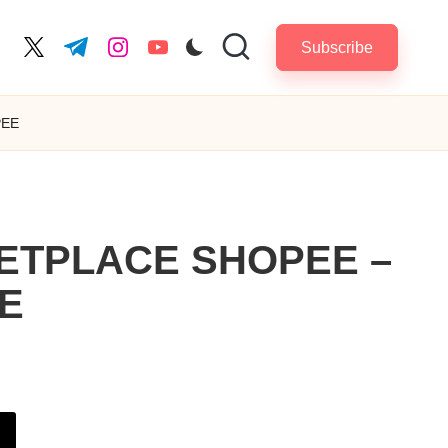
Subscribe
cebook.com
twitter.com
t.me
instagram.com
youtube.com
PEE
KETPLACE SHOPEE –
E