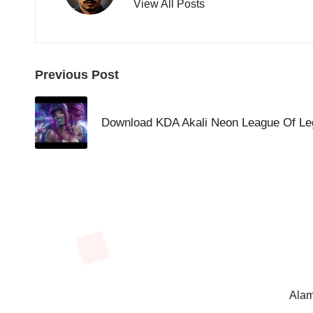
View All Posts
Post
Previous Post
navigation
Download KDA Akali Neon League Of Leg
Alam