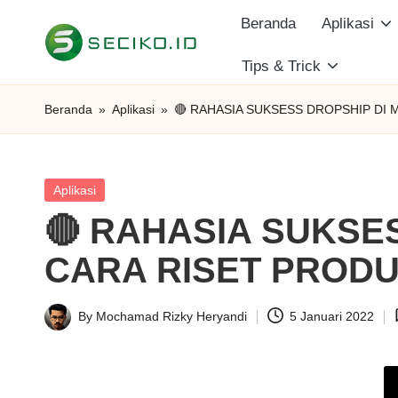
Beranda
Aplikasi
Skip
Tips & Trick
S
to
Berbagi
content
Informasi
e
Beranda
»
Aplikasi
»
🔴 RAHASIA SUKSESS DROPSHIP DI
dan
c
Tutorial
i
Posted
Aplikasi
in
🔴 RAHASIA SUKSE
k
CARA RISET PRODU
o
I
By
Mochamad Rizky Heryandi
5 Januari 2022
Posted
D
by