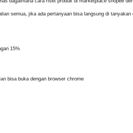
bahas bagaimana cara riset produk di marketplace shopee de
lian semua, jika ada pertanyaan bisa langsung di tanyakan
ngan 15%
alian bisa buka dengan browser chrome