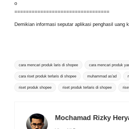
o
=================================
Demikian informasi seputar aplikasi penghasil uang k
cara mencari produk laris di shopee
cara mencari produk yan
cara riset produk terlaris di shopee
muhammad as'ad
Tags:
riset produk shopee
riset produk terlaris di shopee
ris
Mochamad Rizky Hery