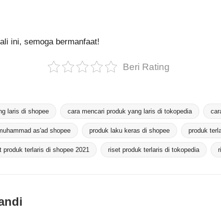
ali ini, semoga bermanfaat!
Beri Rating
g laris di shopee
cara mencari produk yang laris di tokopedia
car
muhammad as'ad shopee
produk laku keras di shopee
produk terl
et produk terlaris di shopee 2021
riset produk terlaris di tokopedia
r
andi