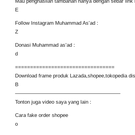
Mau penghasilan tambahan hanya dengan sebar link la
E
Follow Instagram Muhammad As’ad :
Z
Donasi Muhammad as’ad :
d
=================================
Download frame produk Lazada,shopee,tokopedia disi
B
————————————————————–
Tonton juga video saya yang lain :
Cara fake order shopee
o