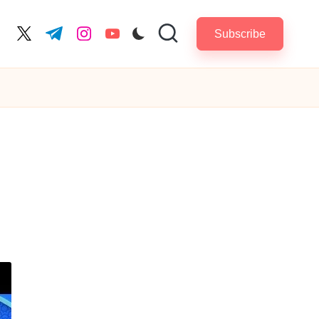
Subscribe
cebook.com
twitter.com
t.me
instagram.com
youtube.com