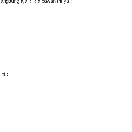
ngsung aja klik dibawah ini ya :
ni :