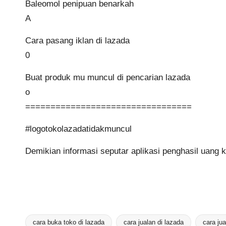
Baleomol penipuan benarkah
A
Cara pasang iklan di lazada
0
Buat produk mu muncul di pencarian lazada
o
=================================
#logotokolazadatidakmuncul
Demikian informasi seputar aplikasi penghasil uang k
cara buka toko di lazada
cara jualan di lazada
cara ju