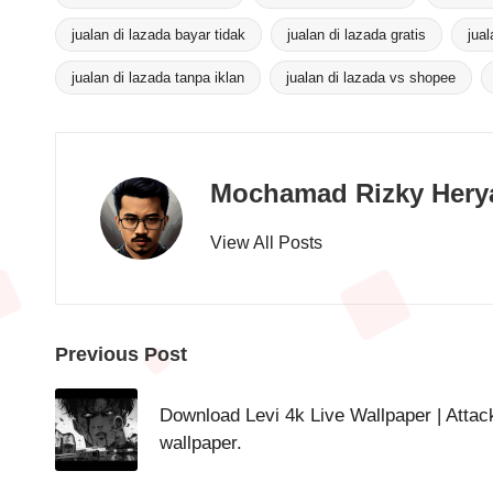
jualan di lazada bayar tidak
jualan di lazada gratis
jua
Tags:
jualan di lazada tanpa iklan
jualan di lazada vs shopee
Mochamad Rizky Hery
View All Posts
Post
Previous Post
navigation
Download Levi 4k Live Wallpaper | Attac
wallpaper.