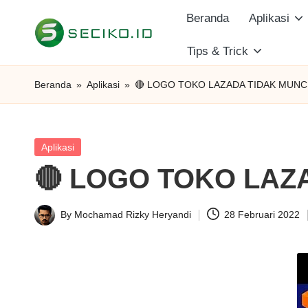
Beranda
Aplikasi
Skip
Tips & Trick
S
to
Berbagi
content
Informasi
e
Beranda
»
Aplikasi
»
🔴 LOGO TOKO LAZADA TIDAK MUN
dan
c
Tutorial
i
Posted
Aplikasi
in
🔴 LOGO TOKO LAZ
k
o
By
Mochamad Rizky Heryandi
28 Februari 2022
Posted
I
by
D