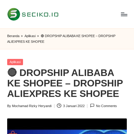
Skip
to
S
Berbagi
content
Informasi
e
Beranda
»
Aplikasi
»
🔴 DROPSHIP ALIBABA KE SHOPEE – DROPSHIP
dan
ALIEXPRES KE SHOPEE
c
Tutorial
i
Posted
Aplikasi
k
in
🔴 DROPSHIP ALIBABA
o
KE SHOPEE – DROPSHIP
I
ALIEXPRES KE SHOPEE
D
By
Mochamad Rizky Heryandi
3 Januari 2022
No Comments
Posted
by