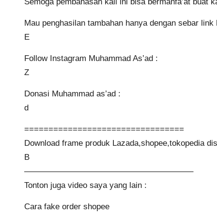
Semoga pembahasan kali ini bisa bermanfa’at buat ka
Mau penghasilan tambahan hanya dengan sebar link la
E
Follow Instagram Muhammad As’ad :
Z
Donasi Muhammad as’ad :
d
=================================
Download frame produk Lazada,shopee,tokopedia disi
B
————————————————————–
Tonton juga video saya yang lain :
Cara fake order shopee