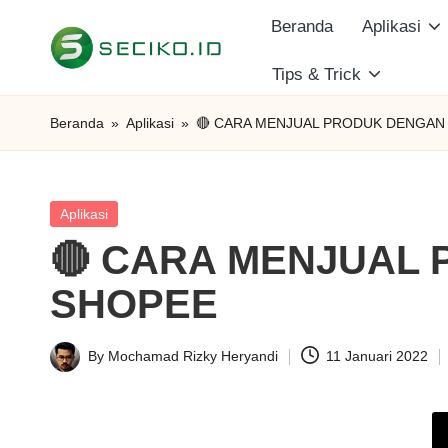
Beranda
Aplikasi
Skip
Tips & Trick
S
to
Berbagi
content
Informasi
e
Beranda
»
Aplikasi
»
🔴 CARA MENJUAL PRODUK DENGAN
dan
c
Tutorial
i
Posted
Aplikasi
in
🔴 CARA MENJUAL
k
SHOPEE
o
I
By
Mochamad Rizky Heryandi
11 Januari 2022
Posted
D
by