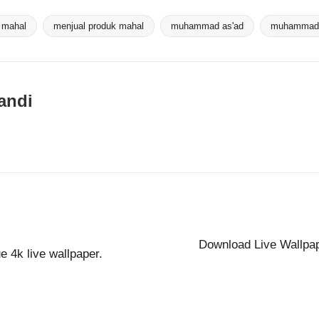
 mahal
menjual produk mahal
muhammad as'ad
muhammad 
andi
Download Live Wallpap
 4k live wallpaper.