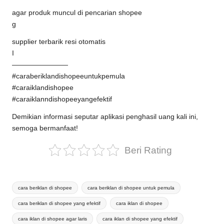
agar produk muncul di pencarian shopee
g
supplier terbarik resi otomatis
I
————————
#caraberiklandishopeeuntukpemula
#caraiklandishopee
#caraiklanndishopeeyangefektif
Demikian informasi seputar aplikasi penghasil uang kali ini,
semoga bermanfaat!
Beri Rating
Tags:
cara beriklan di shopee
cara beriklan di shopee untuk pemula
cara beriklan di shopee yang efektif
cara iklan di shopee
cara iklan di shopee agar laris
cara iklan di shopee yang efektif