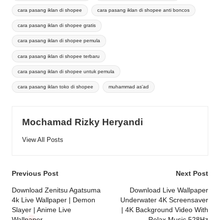
cara pasang iklan di shopee
cara pasang iklan di shopee anti boncos
cara pasang iklan di shopee gratis
cara pasang iklan di shopee pemula
cara pasang iklan di shopee terbaru
cara pasang iklan di shopee untuk pemula
cara pasang iklan toko di shopee
muhammad as'ad
Mochamad Rizky Heryandi
View All Posts
Post
Previous Post
Next Post
navigation
Download Zenitsu Agatsuma
Download Live Wallpaper
4k Live Wallpaper | Demon
Underwater 4K Screensaver
Slayer | Anime Live
| 4K Background Video With
Wallpaper.
Relax Music 528Hz