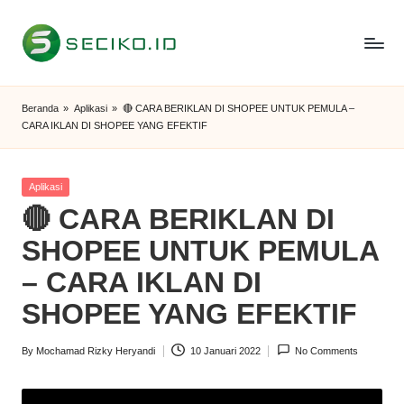
Skip
to
S
Berbagi
content
Informasi
e
Beranda
»
Aplikasi
»
🔴 CARA BERIKLAN DI SHOPEE UNTUK PEMULA –
dan
CARA IKLAN DI SHOPEE YANG EFEKTIF
c
Tutorial
i
Posted
Aplikasi
k
in
🔴 CARA BERIKLAN DI
o
SHOPEE UNTUK PEMULA
I
– CARA IKLAN DI
D
SHOPEE YANG EFEKTIF
By
Mochamad Rizky Heryandi
10 Januari 2022
No Comments
Posted
by