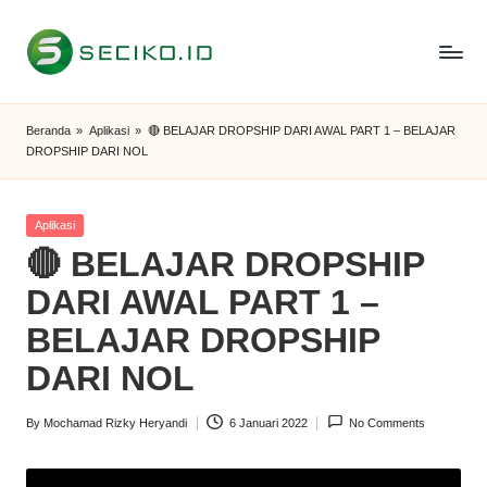
Skip
to
S
Berbagi
content
Informasi
e
Beranda
»
Aplikasi
»
🔴 BELAJAR DROPSHIP DARI AWAL PART 1 – BELAJAR
dan
DROPSHIP DARI NOL
c
Tutorial
i
Posted
Aplikasi
k
in
🔴 BELAJAR DROPSHIP
o
DARI AWAL PART 1 –
I
BELAJAR DROPSHIP
D
DARI NOL
By
Mochamad Rizky Heryandi
6 Januari 2022
No Comments
Posted
by