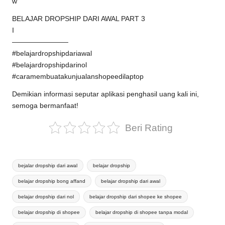
w
BELAJAR DROPSHIP DARI AWAL PART 3
I
————————
#belajardropshipdariawal
#belajardropshipdarinol
#caramembuatakunjualanshopeedilaptop
Demikian informasi seputar aplikasi penghasil uang kali ini,
semoga bermanfaat!
Beri Rating
Tags:
bejalar dropship dari awal
belajar dropship
belajar dropship bong affand
belajar dropship dari awal
belajar dropship dari nol
belajar dropship dari shopee ke shopee
belajar dropship di shopee
belajar dropship di shopee tanpa modal