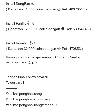
Install DongBao 👍 I
( Dapatkan 40,000 coins dengan 😍 Ref: 40678583 )
———–
Install Funflip 👍 K
( Dapatkan 1200,000 coins dengan 😍 Ref: 53954248 )
———–
Install Novelah 👍 O
( Dapatkan 30,000 coins dengan 😍 Ref: 470853 )
Kamu juga bisa belajar menjadi Content Creator
Youtube Free 😀► t
———–
Jangan lupa Follow saya di :
Telegram : l
———-
#aplikasipenghasiluang
#aplikasipenghasilsaldodana
#aplikasipenghasiluangtercepat2022