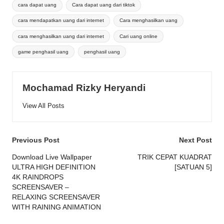
cara dapat uang
Cara dapat uang dari tiktok
cara mendapatkan uang dari internet
Cara menghasilkan uang
cara menghasilkan uang dari internet
Cari uang online
game penghasil uang
penghasil uang
Mochamad Rizky Heryandi
View All Posts
Post
Previous Post
Next Post
navigation
Download Live Wallpaper
TRIK CEPAT KUADRAT
ULTRA HIGH DEFINITION
[SATUAN 5]
4K RAINDROPS
SCREENSAVER –
RELAXING SCREENSAVER
WITH RAINING ANIMATION