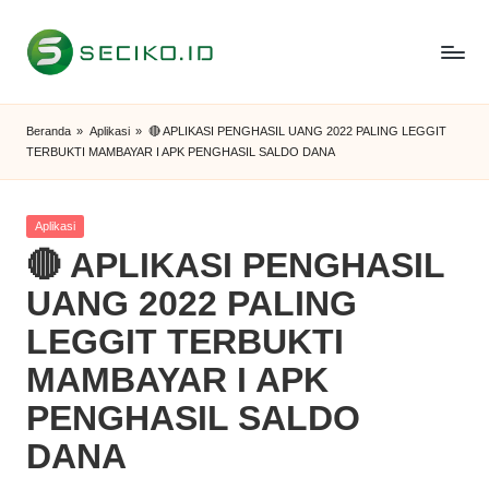
Skip
to
S
Berbagi
content
Informasi
e
Beranda
»
Aplikasi
»
🔴 APLIKASI PENGHASIL UANG 2022 PALING LEGGIT
dan
TERBUKTI MAMBAYAR I APK PENGHASIL SALDO DANA
c
Tutorial
i
Posted
Aplikasi
k
in
🔴 APLIKASI PENGHASIL
o
UANG 2022 PALING
I
LEGGIT TERBUKTI
D
MAMBAYAR I APK
PENGHASIL SALDO
DANA