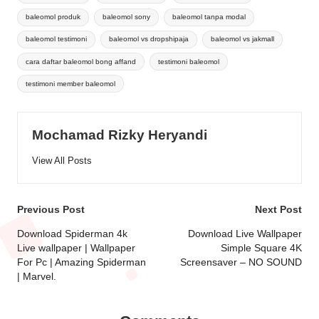
baleomol produk
baleomol sony
baleomol tanpa modal
baleomol testimoni
baleomol vs dropshipaja
baleomol vs jakmall
cara daftar baleomol bong affand
testimoni baleomol
testimoni member baleomol
Mochamad Rizky Heryandi
View All Posts
Post
Previous Post
Next Post
navigation
Download Spiderman 4k
Download Live Wallpaper
Live wallpaper | Wallpaper
Simple Square 4K
For Pc | Amazing Spiderman
Screensaver – NO SOUND
| Marvel.