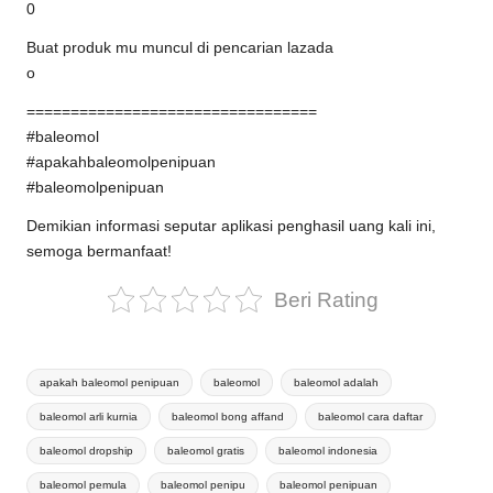
0
Buat produk mu muncul di pencarian lazada
o
=================================
#baleomol
#apakahbaleomolpenipuan
#baleomolpenipuan
Demikian informasi seputar aplikasi penghasil uang kali ini,
semoga bermanfaat!
Beri Rating
Tags:
apakah baleomol penipuan
baleomol
baleomol adalah
baleomol arli kurnia
baleomol bong affand
baleomol cara daftar
baleomol dropship
baleomol gratis
baleomol indonesia
baleomol pemula
baleomol penipu
baleomol penipuan