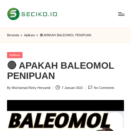
Skip
to
S
Berbagi
content
Informasi
e
Beranda
»
Aplikasi
»
🔴 APAKAH BALEOMOL PENIPUAN
dan
c
Tutorial
i
Posted
Aplikasi
in
🔴 APAKAH BALEOMOL
k
PENIPUAN
o
I
By
Mochamad Rizky Heryandi
7 Januari 2022
No Comments
Posted
D
by