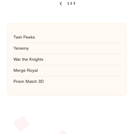
Paginasi
1
2
3
PREVIOUS
PAGE
pos
Twin Peeks
Yenemy
War the Knights
Merge Royal
Prism Match 3D