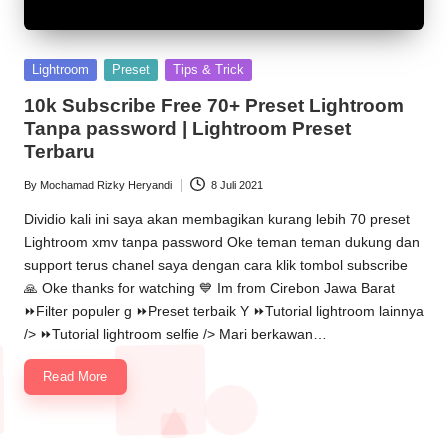
Posted
Lightroom
Preset
Tips & Trick
in
10k Subscribe Free 70+ Preset Lightroom
Tanpa password | Lightroom Preset
Terbaru
By
Mochamad Rizky Heryandi
8 Juli 2021
Posted
by
Dividio kali ini saya akan membagikan kurang lebih 70 preset
Lightroom xmv tanpa password Oke teman teman dukung dan
support terus chanel saya dengan cara klik tombol subscribe
🙏 Oke thanks for watching 💙 Im from Cirebon Jawa Barat
⏩Filter populer g ⏩Preset terbaik Y ⏩Tutorial lightroom lainnya
/> ⏩Tutorial lightroom selfie /> Mari berkawan…
Read More