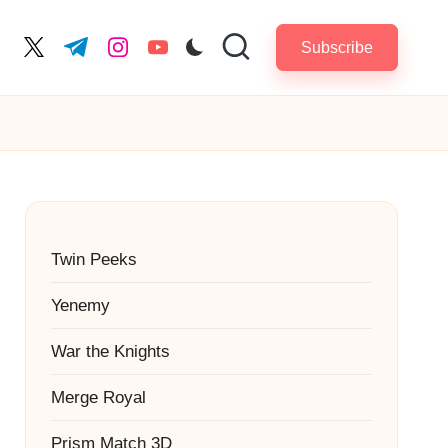
Subscribe
cebook.com
twitter.com
t.me
instagram.com
youtube.com
Twin Peeks
Yenemy
War the Knights
Merge Royal
Prism Match 3D