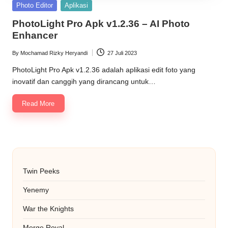
Posted
Photo Editor
Aplikasi
in
PhotoLight Pro Apk v1.2.36 – AI Photo
Enhancer
By
Mochamad Rizky Heryandi
27 Juli 2023
Posted
by
PhotoLight Pro Apk v1.2.36 adalah aplikasi edit foto yang
inovatif dan canggih yang dirancang untuk…
Read More
Twin Peeks
Yenemy
War the Knights
Merge Royal