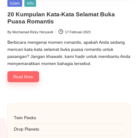
Posted
Islam
Info
in
20 Kumpulan Kata-Kata Selamat Buka
Puasa Romantis
By
Mochamad Rizky Heryandi
17 Februari 2023
Posted
by
Berbicara mengenai momen romantis, apakah Anda sedang
mencari kata-kata selamat buka puasa romantis untuk
pasangan? Jangan khawatir, kami hadir untuk membantu Anda
menyemarakkan momen bahagia tersebut.
Read More
Twin Peeks
Drop Planets