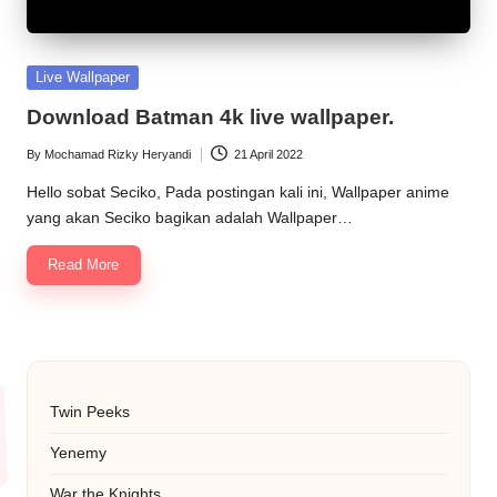
Posted
Live Wallpaper
in
Download Batman 4k live wallpaper.
By
Mochamad Rizky Heryandi
21 April 2022
Posted
by
Hello sobat Seciko, Pada postingan kali ini, Wallpaper anime
yang akan Seciko bagikan adalah Wallpaper…
Read More
Twin Peeks
Yenemy
War the Knights